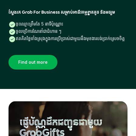
ស្វែងរក Grab For Business សម្រាប់អាជីវកម្មខ្នាតតូច និងមធ្យម
ចុះឈ្មោះត្រឹមតែ 5 នាទីប៉ុណ្ណោះ
ចូលប្រើការណែនាំជាជំហាន ៗ
ឥតគិតថ្លៃទាំងស្រុងក្នុងការប្រើប្រាស់ជាមួយនឹងមុខងារបង់ប្រាក់ស្រេចចិត្ត
Find out more
ផ្ញើប័ណ្ណដឹកជញ្ជូនជាមួយ
GrabGifts