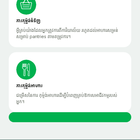
ការកុម្ម៉ង់ទំនិញ
អ្វីគ្រប់យ៉ាងដែលអ្នកត្រូវការពីការិយាល័យ រហូតដល់អាហារសម្រន់
សម្រាប់ pantries តាមតម្រូវការ។
ការកុម្ម៉ង់អាហារ
ជម្រើសនៃការ កុម្ម៉ង់អាហារដើម្បីបំពេញគ្រប់ឱកាសអាជីវកម្មរបស់
អ្នក។