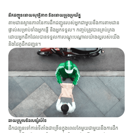
ការថែទាំសុខភាព
English
សម្រួលការចំណាយអាជីវកម្ម គ្រប់គ្រងការចំណាយ និងទទួលបានការ
មជ្ឈមណ្ឌលជំនួយ
ដឹកជញ្ជូនអ្នកជំងឺ និងផ្តល់ថ្នាំយ៉ាងងាយស្រួល
យល់ដឹងអំពីការចំណាយ
ការធ្វើដំណើរ និងបដិសណ្ឋារកិច្ច
ចូលគណនី
ដឹកជញ្ជូនដោយសុវត្ថិភាព និងដោយប្រុងប្រយ័ត្ន
ផ្តល់ជូននូវបទពិសោធន៍ភ្ញៀវលំដាប់ពិភពលោកដោយប្រើប្រាស់ឈុត
តាមដានស្ថានភាពនៃការដឹកជញ្ជូនរបស់អ្នកជាមួយនឹងការតាមដាន
សេវាកម្មរបស់យើង។
ផ្ទាល់សម្រាប់ទាំងអ្នកផ្ញើ និងអ្នកទទួល។ កញ្ចប់ត្រូវបានគ្រប់គ្រង
សេវាហិរញ្ញវត្ថុ
ដោយអ្នកដឹកដែលបានទទួលការបណ្តុះបណ្តាលយ៉ាងល្អរបស់យើង
ការដឹកជញ្ជូនដែលអាចទុកចិត្តបានសម្រាប់បុគ្គលិក ការចូលរួម
ប្រកបដោយប្រសិទ្ធភាពសម្រាប់អតិថិជន
និងដៃគូដឹកជញ្ជូន។
ងាយស្រួលនិងសន្សំសំចៃ
ដឹកជញ្ជូនទៅកាន់ទីតាំងជាច្រើនក្នុងពេលតែមួយជាមួយនឹងការដឹក