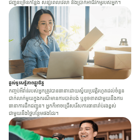
ជញ្ជូនច្រើនកន្លែង សន្សំពេលវេលា និងប្រាក់អាជីវកម្មរបស់អ្នក។
ផ្តល់នូវសន្តិភាពផ្លូវចិត្ត
កញ្ចប់អីវ៉ាន់របស់អ្នកត្រូវបានធានាដោយស្វ័យប្រវត្តិរហូតដល់ចំនួន
ជាក់លាក់មួយក្នុងករណីមានការបាត់បង់ ឬខូចខាតជាមួយនឹងការ
ធានាការដឹកជញ្ជូន។ អ្នកក៏អាចជ្រើសរើសការធានារ៉ាប់រងខ្ពស់
ជាមួយនឹងថ្លៃបន្ថែមផងដែរ។