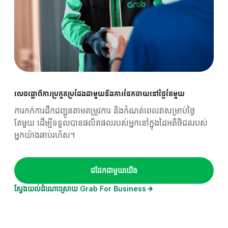
លេចធ្លោពីការប្រកួតប្រជែងជាមួយនឹងការចែកចាយនៅថ្ងៃតែមួយ
ការកក់ការដឹកជញ្ជូនតាមតម្រូវការ និងកំណត់ពេលវាសម្រាប់ថ្ងៃ
តែមួយ ដើម្បីទទួលបានផលិតផលរបស់អ្នកនៅក្នុងដៃអតិថិជនរបស់
អ្នកយ៉ាងឆាប់រហ័ស។
ជជែកជាមួយយើង
ស្វែងយល់ដំណោះស្រាយ Grab For Business