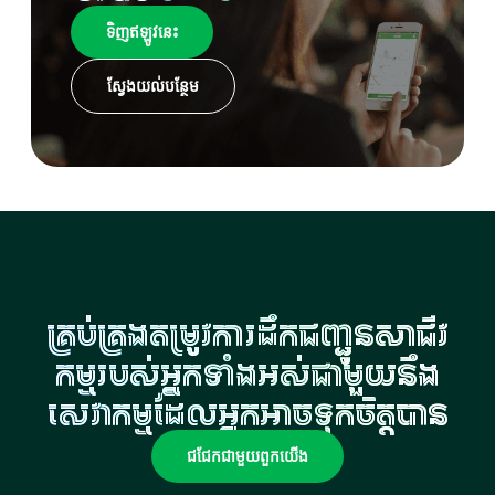
ទិញឥឡូវនេះ
ស្វែងយល់បន្ថែម
គ្រប់គ្រងតម្រូវការដឹកជញ្ជូនសាជីវ
កម្មរបស់អ្នកទាំងអស់ជាមួយនឹង
សេវាកម្មដែលអ្នកអាចទុកចិត្តបាន
ជជែកជាមួយពួកយើង