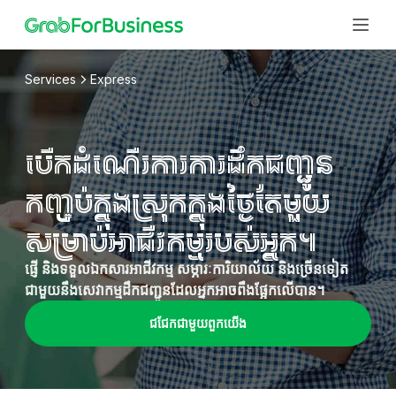
Services
Express
ដំណោះស្រាយ
បើកដំណើរការការដឹកជញ្ជូន
វិបផតថលអាជីវកម្ម
វេទិកាឌីជីថលបង្រួមតែមួយ​ សម្រាប់ការគ្រប់គ្រងតម្រូវការអាជីវកម្ម
សេវាកម្ម
កញ្ចប់ក្នុងស្រុកក្នុងថ្ងៃតែមួយ
ប្រចាំថ្ងៃរបស់អ្នក។
ប្រវត្តិរូបអាជីវកម្ម
ការធ្វើដំណើរ
សម្រាប់អាជីវកម្មរបស់អ្នក។
បំបែកការធ្វើដំណើរផ្ទាល់ខ្លួន និងការងាររបស់អ្នកនៅក្នុងកម្មវិធី Grab
ផ្តល់ជូនបុគ្គលិក និងអតិថិជននូវដំណោះស្រាយដឹកជញ្ជូនអាជីវកម្ម
ក្រុម
ប័ណ្ណឌីជីថល GrabGifts
ដោយគ្មានភាពតានតឹង
កាតអំណោយដ៏ល្អឥតខ្ចោះសម្រាប់អំណោយសាជីវកម្ម និងតម្រូវការ
ការដឹកជញ្ជូនរហ័ស
ផ្ញើ និងទទួលឯកសារអាជីវកម្ម សម្ភារៈការិយាល័យ និងច្រើនទៀត
ធនធានមនុស្ស
ផ្សព្វផ្សាយទាំងអស់របស់អ្នក។
ទទួលបានឯកសារ និងកញ្ចប់អាជីវកម្ម ចែកចាយប្រកបដោយទំនុកចិត្ត
ជាមួយនឹងសេវាកម្មដឹកជញ្ជូនដែលអ្នកអាចពឹងផ្អែកលើបាន។
អាជីវកម្មខ្នាតតូច
ធ្វើអោយប្រសើរឡើងនូវសីលធម៌ និងផលិតភាពរបស់បុគ្គលិក តាមរយៈ
ឧស្សាហកម្ម
ការកុម្ម៉ង់អាហារ
សេវាកម្មជាច្រើនរបស់យើង។
ការធ្វើដំណើរដែលអាចទុកចិត្តបានសម្រាប់បុគ្គលិក ការចូលរួម
ជជែកជាមួយពួកយើង
មកដល់ឆាប់ៗនេះ
ការលក់ និងទីផ្សារ
ប្រកបដោយប្រសិទ្ធភាពសម្រាប់អតិថិជន
សេវាកម្មវិជ្ជាជីវៈ
ការកុម្ម៉ង់ទំនិញ
ដំណើរការយុទ្ធនាការទីផ្សារប្រកបដោយប្រសិទ្ធភាព និងសម្រួលការ
រក្សាផលិតភាពក្រុមជាមួយនឹងជម្រើសនៃការចល័ត និងវិក្កយបត្រដ៏
មកដល់ឆាប់ៗនេះ
ភាសាខ្មែរ
ចល័តបុគ្គលិក
ងាយស្រួល
ហិរញ្ញវត្ថុ និងប្រតិបត្តិការ
​មជ្ឈមណ្ឌលធនធាន