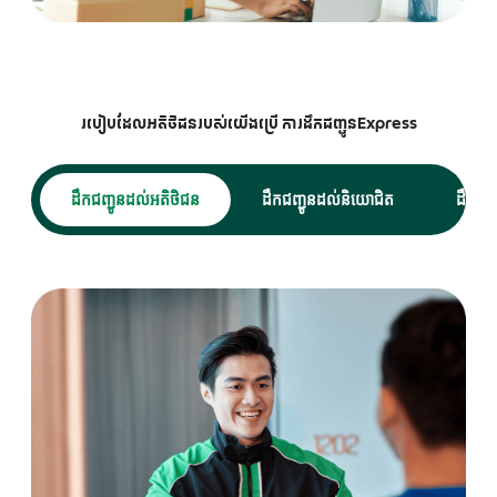
របៀបដែលអតិថិជនរបស់យើងប្រើ ការដឹកជញ្ជូនExpress
ដឹកជញ្ជូនដល់អតិថិជន
ដឹកជញ្ជូនដល់និយោជិត
ដឹកជញ្ជ