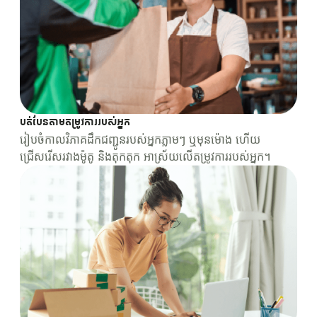
បត់បែនតាមតម្រូវការរបស់អ្នក
រៀបចំកាលវិភាគដឹកជញ្ជូនរបស់អ្នកភ្លាមៗ ឬមុនម៉ោង ហើយ
ជ្រើសរើសរវាងម៉ូតូ និងតុកតុក អាស្រ័យលើតម្រូវការរបស់អ្នក។