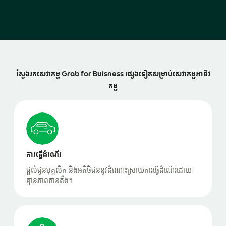
ស្វែងរកសេវាកម្ម Grab for Buisness ផ្សេងទៀតសម្រាប់សេវាកម្មអាជីវ
កម្ម
ការធ្វើដំណើរ
ផ្តល់ជូនបុគ្គលិក និងអតិថិជននូវដំណោះស្រាយការធ្វើដំណើរដោយ
គ្មានភាពតានតឹង។