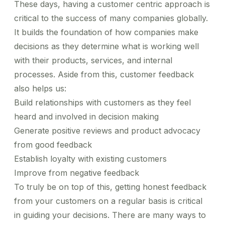
การดูแลสุขภาพ
หลากหลาย
These days, having a customer centric approach is
Managed Business Profile
English
ทำให้การใช้จ่ายทางธุรกิจเป็นไปได้ง่าย ควบคุมค่าใช้จ่าย
ศูนย์ให้ความช่วยเหลือ
รับส่งผู้ป่วยและจัดส่งยาได้ง่ายๆ
และดูข้อมูลเชิงลึกเกี่ยวกับการใช้จ่าย
โซลูชันด้านการจัดการค่าใช้จ่ายที่ตอบโจทย์องค์กรขนาด
critical to the success of many companies globally.
การท่องเที่ยวและบริการ
ลงชื่อเข้าใช้
ใหญ่
It builds the foundation of how companies make
มอบประสบการณ์ที่ดีที่สุดให้กับแขกโดยการใช้ประโยชน์
Concierge
จากชุดบริการของเรา
decisions as they determine what is working well
จัดการการเดินทางให้กับแขกคนสำคัญ
การบริการด้านการเงิน
with their products, services, and internal
การเดินทางที่น่าเชื่อถือสำหรับพนักงาน การมีส่วนร่วมที่มี
ประสิทธิภาพสำหรับลูกค้า
processes. Aside from this, customer feedback
also helps us:
Build relationships with customers as they feel
heard and involved in decision making
Generate positive reviews and product advocacy
from good feedback
Establish loyalty with existing customers
Improve from negative feedback
To truly be on top of this, getting honest feedback
from your customers on a regular basis is critical
in guiding your decisions. There are many ways to