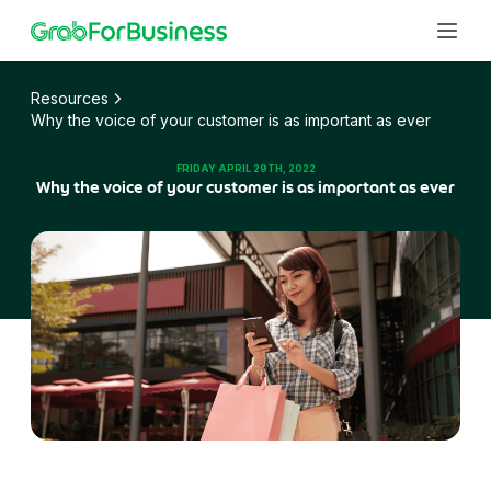
Resources
Why the voice of your customer is as important as ever
โซลูชัน
FRIDAY APRIL 29TH, 2022
พอร์ทัลธุรกิจ
Why the voice of your customer is as important as ever
แพลตฟอร์มดิจิทัลแบบครบวงจรในการจัดการ ความ
บริการ
ต้องการทางธุรกิจของคุณในทุกๆ วัน
โปรไฟล์ธุรกิจ
การเดินทาง
แยกการเดินทางส่วนตัวและการเดินทางเชิง ธุรกิจออกจาก
ให้พนักงานและลูกค้าได้รับบริการการเดิน ทางเชิงธุรกิจที่
ทีม
กันบนแอป Grab
ปลอดภัยไร้กังวล
GrabGifts
อาหาร
ทรัพยากรบุคคล
บัตรของขวัญที่เหมาะสำหรับการให้ของขวัญของบริษัท
เติมความสุขให้กับพนักงานด้วยอาหารจาน โปรดจากร้าน
และความต้องการด้านการส่งเสริมการขาย
เพิ่มขวัญกำลังใจและประสิทธิภาพให้กับพนักงานผ่าน
ธุรกิจ
ในพื้นที่ที่ส่งตรงถึงสำนักงาน
ธุรกิจขนาดเล็ก
บริการที่หลากหลายของเรา
ส่งด่วน
การขายและการตลาด
การจัดการค่าใช้จ่ายอย่างมีประสิทธิภาพสำหรับทีมทุกข
บริการระดับมืออาชีพ
ส่งเอกสารและพัสดุทางธุรกิจให้ถึงที่หมายได้อย่างน่าเชื่อถือ
นาด
ดำเนินการแคมเปญทางการตลาดที่มีประสิทธิภาพและ
ร้านค้า
รักษาประสิทธิภาพของทีมด้วยตัวเลือกการเดินทางและการ
Thai
For Employee
ทำให้การเดินทางของพนักงานเป็นไปได้ง่าย
เรียกเก็บเงินที่สะดวก
สั่งซื้อเครื่องใช้ในสำนักงานและอาหารได้จาก ร้านค้าที่
การเงินและการดำเนินการ
Now you can do less paperwork
แหล่งข้อมูล