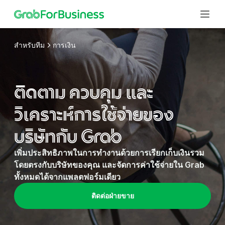
สำหรับทีม
การเงิน
โซลูชัน
ติดตาม ควบคุม และ
พอร์ทัลธุรกิจ
แพลตฟอร์มดิจิทัลแบบครบวงจรในการจัดการ ความ
บริการ
วิเคราะห์การใช้จ่ายของ
ต้องการทางธุรกิจของคุณในทุกๆ วัน
โปรไฟล์ธุรกิจ
การเดินทาง
บริษัทกับ Grab
แยกการเดินทางส่วนตัวและการเดินทางเชิง ธุรกิจออกจาก
ให้พนักงานและลูกค้าได้รับบริการการเดิน ทางเชิงธุรกิจที่
ทีม
กันบนแอป Grab
ปลอดภัยไร้กังวล
GrabGifts
อาหาร
เพิ่มประสิทธิภาพในการทำงานด้วยการเรียกเก็บเงินรวม
ทรัพยากรบุคคล
บัตรของขวัญที่เหมาะสำหรับการให้ของขวัญของบริษัท
เติมความสุขให้กับพนักงานด้วยอาหารจาน โปรดจากร้าน
โดยตรงกับบริษัทของคุณ และจัดการค่าใช้จ่ายใน Grab
และความต้องการด้านการส่งเสริมการขาย
เพิ่มขวัญกำลังใจและประสิทธิภาพให้กับพนักงานผ่าน
ธุรกิจ
ในพื้นที่ที่ส่งตรงถึงสำนักงาน
ทั้งหมดได้จากแพลตฟอร์มเดียว
ธุรกิจขนาดเล็ก
บริการที่หลากหลายของเรา
ส่งด่วน
การขายและการตลาด
การจัดการค่าใช้จ่ายอย่างมีประสิทธิภาพสำหรับทีมทุกข
บริการระดับมืออาชีพ
ส่งเอกสารและพัสดุทางธุรกิจให้ถึงที่หมายได้อย่างน่าเชื่อถือ
ติดต่อฝ่ายขาย
นาด
ดำเนินการแคมเปญทางการตลาดที่มีประสิทธิภาพและ
ร้านค้า
รักษาประสิทธิภาพของทีมด้วยตัวเลือกการเดินทางและการ
Thai
For Employee
ทำให้การเดินทางของพนักงานเป็นไปได้ง่าย
เรียกเก็บเงินที่สะดวก
สั่งซื้อเครื่องใช้ในสำนักงานและอาหารได้จาก ร้านค้าที่
การเงินและการดำเนินการ
Now you can do less paperwork
แหล่งข้อมูล