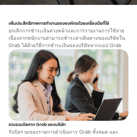
การดูแลสุขภาพ
หลากหลาย
Managed Business Profile
English
ทำให้การใช้จ่ายทางธุรกิจเป็นไปได้ง่าย ควบคุมค่าใช้จ่าย
ศูนย์ให้ความช่วยเหลือ
รับส่งผู้ป่วยและจัดส่งยาได้ง่ายๆ
และดูข้อมูลเชิงลึกเกี่ยวกับการใช้จ่าย
โซลูชันด้านการจัดการค่าใช้จ่ายที่ตอบโจทย์องค์กรขนาด
การท่องเที่ยวและบริการ
ลงชื่อเข้าใช้
ใหญ่
มอบประสบการณ์ที่ดีที่สุดให้กับแขกโดยการใช้ประโยชน์
Concierge
เพิ่มประสิทธิภาพการทำงานขององค์กรด้วยเครื่องมือที่ใช่
จากชุดบริการของเรา
จัดการการเดินทางให้กับแขกคนสำคัญ
ยกเลิกการชำระเงินล่วงหน้าและการรายงานการใช้จ่าย
การบริการด้านการเงิน
เนื่องจากพนักงานสามารถชำระค่าเดินทางของบริษัทใน
การเดินทางที่น่าเชื่อถือสำหรับพนักงาน การมีส่วนร่วมที่มี
ประสิทธิภาพสำหรับลูกค้า
Grab ได้ด้วยวิธีการชำระเงินของบริษัทจากแอป Grab
รวบรวมบิลจาก Grab ของบริษัท
รับบิลรวมของรายการดำเนินการ Grab ทั้งหมด และ