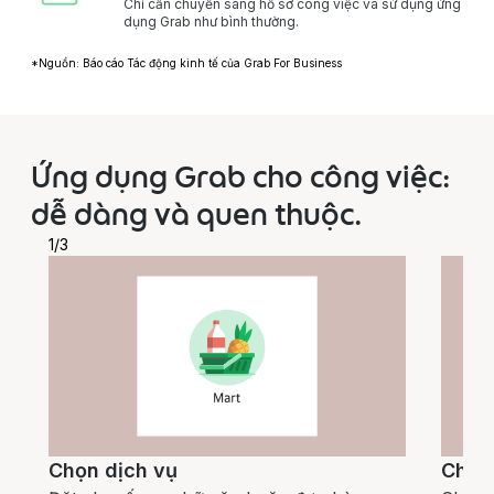
Chỉ cần chuyển sang hồ sơ công việc và sử dụng ứng
dụng Grab như bình thường.
*Nguồn: Báo cáo Tác động kinh tế của Grab For Business
Ứng dụng Grab cho công việc:
dễ dàng và quen thuộc.
1/3
Chọn dịch vụ
Chuy